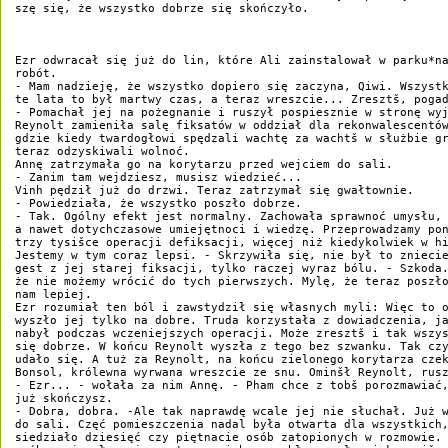
szę się, że wszystko dobrze się skończyło. 

Ezr odwracał się już do lin, które Ali zainstalował w parku*na
robót. 

- Mam nadzieję, że wszystko dopiero się zaczyna, Qiwi. Wszystk
te lata to był martwy czas, a teraz wreszcie... Zresztš, pogad
- Pomachał jej na pożegnanie i ruszył pospiesznie w stronę wyj
Reynolt zamieniła salę fiksatów w oddział dla rekonwalescentów
gdzie kiedy twardogłowi spędzali wachtę za wachtš w służbie gr
teraz odzyskiwali wolnoć. 

Annę zatrzymała go na korytarzu przed wejciem do sali. 

- Zanim tam wejdziesz, musisz wiedzieć... 

Vinh pędził już do drzwi. Teraz zatrzymał się gwałtownie. 

- Powiedziała, że wszystko poszło dobrze. 

- Tak. Ogólny efekt jest normalny. Zachowała sprawnoć umysłu, 
a nawet dotychczasowe umiejętnoci i wiedzę. Przeprowadzamy pon
trzy tysišce operacji defiksacji, więcej niż kiedykolwiek w hi
Jestemy w tym coraz lepsi. - Skrzywiła się, nie był to zniecie
gest z jej starej fiksacji, tylko raczej wyraz bólu. - Szkoda.
że nie możemy wrócić do tych pierwszych. Mylę, że teraz poszło
nam lepiej. 

Ezr rozumiał ten ból i zawstydził się własnych myli: Więc to o
wyszło jej tylko na dobre. Truda korzystała z dowiadczenia, ja
nabył podczas wczeniejszych operacji. Może zresztš i tak wszys
się dobrze. W końcu Reynolt wyszła z tego bez szwanku. Tak czy
udało się. A tuż za Reynolt, na końcu zielonego korytarza czek
Bonsol, królewna wyrwana wreszcie ze snu. Ominšł Reynolt, rusz
- Ezr... - wołała za nim Annę. - Pham chce z tobš porozmawiać,
już skończysz. 

- Dobra, dobra. -Ale tak naprawdę wcale jej nie słuchał. Już w
do sali. Częć pomieszczenia nadal była otwarta dla wszystkich,
siedziało dziesięć czy piętnacie osób zatopionych w rozmowie. 