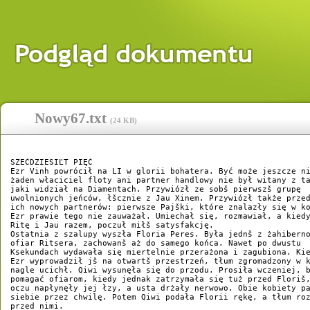
Nowy67.txt
(
24 KB
)
SZEĆDZIESIĽT PIĘĆ 

Ezr Vinh powrócił na LI w glorii bohatera. Być może jeszcze ni
żaden właciciel floty ani partner handlowy nie był witany z ta
jaki widział na Diamentach. Przywiózł ze sobš pierwszš grupę 

uwolnionych jeńców, łšcznie z Jau Xinem. Przywiózł także przed
ich nowych partnerów: pierwsze Pajški, które znalazły się w ko
Ezr prawie tego nie zauważał. Umiechał się, rozmawiał, a kiedy
Ritę i Jau razem, poczuł miłš satysfakcję. 

Ostatnia z szalupy wyszła Floria Peres. Była jednš z żahiberno
ofiar Ritsera, zachowanš aż do samego końca. Nawet po dwustu 

Ksekundach wydawała się miertelnie przerażona i zagubiona. Kie
Ezr wyprowadził jš na otwartš przestrzeń, tłum zgromadzony w k
nagle ucichł. Qiwi wysunęła się do przodu. Prosiła wczeniej, b
pomagać ofiarom, kiedy jednak zatrzymała się tuż przed Floriš,
oczu napłynęły jej łzy, a usta drżały nerwowo. Obie kobiety pa
siebie przez chwilę. Potem Qiwi podała Florii rękę, a tłum roz
przed nimi. 
