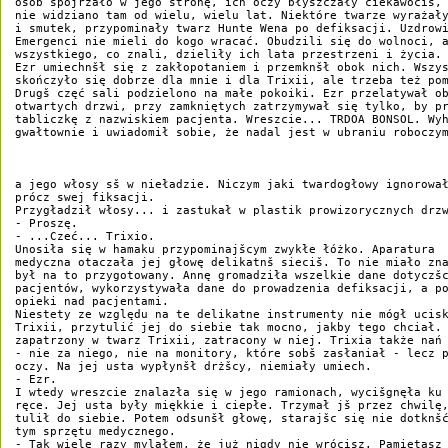
osób spojrzało w jego stronę, ich oczy błyszczały ciekawociš, 
nie widziano tam od wielu, wielu lat. Niektóre twarze wyrażały
i smutek, przypominały twarz Hunte Wena po defiksacji. Uzdrowi
Emergenci nie mieli do kogo wracać. Obudzili się do wolnoci, a
wszystkiego, co znali, dzieliły ich lata przestrzeni i życia. 
Ezr umiechnšł się z zakłopotaniem i przemknšł obok nich. Wszys
skończyło się dobrze dla mnie i dla Trixii, ale trzeba też pom
Drugš częć sali podzielono na małe pokoiki. Ezr przelatywał ob
otwartych drzwi, przy zamkniętych zatrzymywał się tylko, by pr
tabliczkę z nazwiskiem pacjenta. Wreszcie... TRDOA BONSOL. Wyh
gwałtownie i uwiadomił sobie, że nadal jest w ubraniu roboczym
a jego włosy sš w nieładzie. Niczym jaki twardogłowy ignorował
prócz swej fiksacji. 

Przygładził włosy... i zastukał w plastik prowizorycznych drzw
- Proszę. 

- ...Czeć... Trixio. 

Unosiła się w hamaku przypominajšcym zwykłe łóżko. Aparatura 

medyczna otaczała jej głowę delikatnš sieciš. To nie miało zna
był na to przygotowany. Annę gromadziła wszelkie dane dotyczšc
pacjentów, wykorzystywała dane do prowadzenia defiksacji, a po
opieki nad pacjentami. 

Niestety ze względu na te delikatne instrumenty nie mógł ucisk
Trixii, przytulić jej do siebie tak mocno, jakby tego chciał. 
zapatrzony w twarz Trixii, zatracony w niej. Trixia także nań 
- nie za niego, nie na monitory, które sobš zasłaniał - lecz p
oczy. Na jej usta wypłynšł drżšcy, niemiały umiech. 

- Ezr. 

I wtedy wreszcie znalazła się w jego ramionach, wycišgnęła ku 
ręce. Jej usta były miękkie i ciepłe. Trzymał jš przez chwilę,
tulił do siebie. Potem odsunšł głowę, starajšc się nie dotknšć
tym sprzętu medycznego. 

- Tak wiele razy mylałem, że już nigdy nie wrócisz. Pamiętasz 