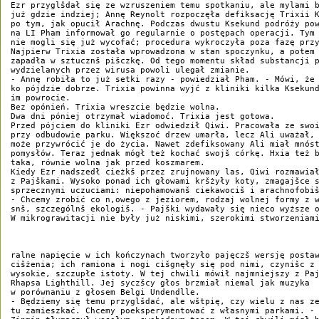
Ezr przyglšdał się ze wzruszeniem temu spotkaniu, ale mylami b
już gdzie indziej; Annę Reynolt rozpoczęła defiksację Trixii K
po tym, jak opucił Arachnę. Podczas dwustu Ksekund podróży pow
na LI Pham informował go regularnie o postępach operacji. Tym 
nie mogli się już wycofać; procedura wykroczyła poza fazę przy
Najpierw Trixia została wprowadzona w stan spoczynku, a potem 
zapadła w sztucznš pišczkę. Od tego momentu skład substancji p
wydzielanych przez wirusa powoli ulegał zmianie. 

- Annę robiła to już setki razy - powiedział Pham. - Mówi, że 
ko pójdzie dobrze. Trixia powinna wyjć z kliniki kilka Ksekund
im powrocie. 

Bez opónień. Trixia wreszcie będzie wolna. 

Dwa dni póniej otrzymał wiadomoć. Trixia jest gotowa. 

Przed pójciem do kliniki Ezr odwiedził Qiwi. Pracowała ze swoi
przy odbudowie parku. Większoć drzew umarła, lecz Ali uważał, 
może przywrócić je do życia. Nawet zdefiksowany Ali miał mnóst
pomysłów. Teraz jednak mógł też kochać swojš córkę. Hxia też b
taka, równie wolna jak przed koszmarem. 

Kiedy Ezr nadszedł cieżkš przez zrujnowany las, Qiwi rozmawiał
z Pajškami. Wysoko ponad ich głowami kršżyły koty, zmagajšce s
sprzecznymi uczuciami: niepohamowanš ciekawociš i arachnofobiš
- Chcemy zrobić co n,owego z jeziorem, rodzaj wolnej formy z w
snš, szczególnš ekologiš. - Pajški wydawały się nieco wyższe o
W mikrograwitacji nie były już niskimi, szerokimi stworzeniami
ralne napięcie w ich kończynach tworzyło pajęczš wersję postaw
cišżenia; ich ramiona i nogi cišgnęły się pod nimi, czynišc z 
wysokie, szczupłe istoty. W tej chwili mówił najmniejszy z Paj
Rhapsa Lighthill. Jej syczšcy głos brzmiał niemal jak muzyka 

w porównaniu z głosem Belgi Undendlle. 

- Będziemy się temu przyglšdać, ale wštpię, czy wielu z nas ze
tu zamieszkać. Chcemy poeksperymentować z własnymi parkami. - 