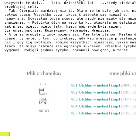
wszystkie te dni... - lata, dziesištki lat - ...kiedy siedział
przeklętej celi. 

- Tak. Cierpiałe bardziej niż ja. Dla mnie to było jak sen, ni
upływu czasu. Wszystko poza fiksacjš zdawało się nieważne, 

niewyrane. Słyszałam twoje słowa, ale nigdy nie miały dla mnie
znaczenia. - Położyła dłoń na jego karku, głaskała go delikatn
jak przed wielu, wielu laty, kiedy naprawdę byli razem. 

Ezr umiechnšł się. Rozmawiamy. Naprawdę. Wreszcie. 

- A teraz wróciła i znów możemy żyć. Mam tyle planów. Miałem d
czasu, by myleć o tym, co zrobimy, gdy Nau wreszcie przestanie
bić i gdy cię uwolnimy. Pomimo wszystkich nieszczęć, jakie nas
tkały, ta misja okazała się ogromnym sukcesem. -Wielkie ryzyko
wygrana. Podjęli jednak ryzyko, dokonali powięceń, a teraz...
Plik z chomika:
Inne pliki z
001 Otchłań w niebie(1).mp3
(18016 K
002 Otchłań w niebie(1).mp3
(12886 K
003 Otchłań w niebie(1).mp3
(13544 K
004 Otchłań w niebie(1).mp3
(12670 K
sunzi
005 Otchłań w niebie(1).mp3
(11688 K