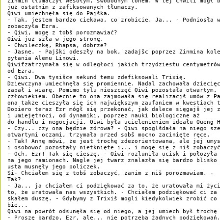
Zinmin tłumaczył wesołym, swobodnym tonem. W tej chwili mógł b
już ostatnim z zafiksowanych tłumaczy. 

Qiwi umiechnęła się do Pajška. 

- Tak, jestem bardzo ciekawa, co zrobicie. Ja... - Podniosła w
zobaczyła Ezra. 

- Qiwi, mogę z tobš porozmawiać? 

Qiwi już szła w jego stronę. 

- Chwileczkę, Rhapsa, dobrze? 

- Jasne. - Pajški odeszły na bok, zadajšc poprzez Zinmina kole
pytania Alemu Linowi. 

Qiwiťzatrzymała się w odległoci jakich trzydziestu centymetrów
od Ezra. 

- Qiwi. Dwa tysišce sekund temu zdefiksowali Trixię. 

Dziewczyna umiechnęła się promiennie. Nadal zachowała dziecięc
zapał i wiarę. Pomimo tylu nieszczęć Qiwi pozostała otwartym, 
człowiekiem. Obecnie to ona zajmowała się realizacjš umów z Pa
ona także cieszyła się ich największym zaufaniem w kwestiach t
Dopiero teraz Ezr mógł się przekonać, jak dalece sięgajš jej z
i umiejętnoci, od dynamiki, poprzez nauki biologiczne aż 

do handlu i negocjacji. Qiwi była ucielenieniem ideału Queng H
- Czy... czy ona będzie zdrowa? - Qiwi spoglšdała na niego sze
otwartymi oczami, trzymała przed sobš mocno zacinięte ręce. 

- Tak! Annę mówi, że jest trochę zdezorientowana, ale jej umys
i osobowoć pozostały nietknięte i... i mogę się z niš zobaczyć
- Och, Ezr! Tak się cieszę. - Qiwi rozluniła ucisk i położyła 
na jego ramionach. Nagle jej twarz znalazła się bardzo blisko 
usta musnęły jego policzek. 

Śi- Chciałem się z tobš zobaczyć, zanim z niš porozmawiam. - 

Tak? 

- Ja... ja chciałem ci podziękować za to, że uratowała mi życi
to, że uratowała nas wszystkich. - Chciałem podziękować ci za 
skałem duszę. - Gdybymy z Trixiš mogli kiedykolwiek zrobić co 
bie... 

Qiwi na powrót odsunęła się od niego, a jej umiech był trochę 
- Proszę bardzo, Ezr, ale... nie potrzeba żadnych podziękowań.