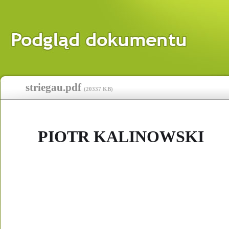
striegau.pdf
(
20337 KB
)
PIOTR KALINOWSKI