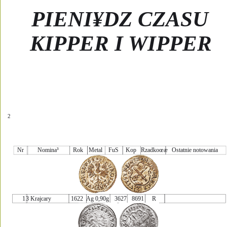
PIENI¥DZ CZASU 
KIPPER I WIPPER
2
Nr
Nomina³ 
Rok
Metal
FuS
Kop
Rzadkoœæ
Ostatnie notowania
1
3 Krajcary
1622
Ag 0,90g
3627
8691
R