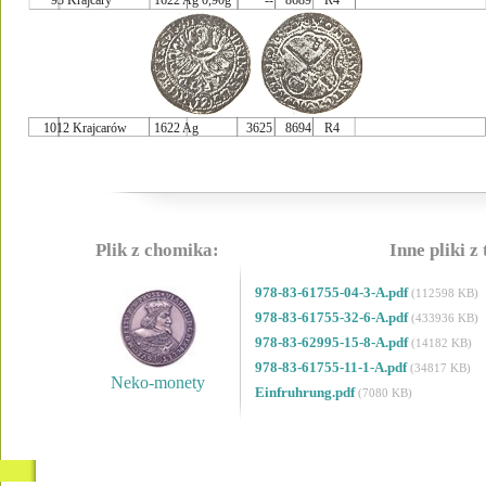
93 Krajcary
1622 Ag 0,90g
--
8689
R4
1012 Krajcarów
1622 Ag 
3625
8694
R4
Plik z chomika:
Inne pliki z
978-83-61755-04-3-A.pdf
(112598 KB)
978-83-61755-32-6-A.pdf
(433936 KB)
978-83-62995-15-8-A.pdf
(14182 KB)
978-83-61755-11-1-A.pdf
(34817 KB)
Neko-monety
Einfruhrung.pdf
(7080 KB)