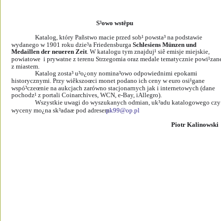
S³owo wstêpu
Katalog, który Pañstwo macie przed sob¹ powsta³ na podstawie 
wydanego w 1901 roku dzie³a Friedensburga 
Schlesiens Münzen und 
Medaillen der neueren Zeit
. W katalogu tym znajduj¹ siê emisje miejskie, 
powiatowe  i prywatne z terenu Strzegomia oraz medale tematycznie powi¹zan
z miastem.
Katalog zosta³ u³o¿ony nomina³owo odpowiednimi epokami 
historycznymi. Przy wiêkszoœci monet podano ich ceny w euro osi¹gane 
wspó³czeœnie na aukcjach zarówno stacjonarnych jak i internetowych (dane 
pochodz¹ z portali Coinarchives, WCN, e-Bay, iAllegro). 
Wszystkie uwagi do wyszukanych odmian, uk³adu katalogowego czy
wyceny mo¿na sk³adaæ pod adresem 
pk99@op.pl
Piotr Kalinowski